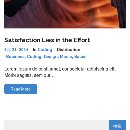
Satisfaction Lies in the Effort
8月 21, 2014
In
Coding
Distribution
Business
,
Coding
,
Design
,
Music
,
Social
Lorem ipsum dolor sit amet, consectetur adipiscing elit.
Morbi sagittis, sem qui…
Read More