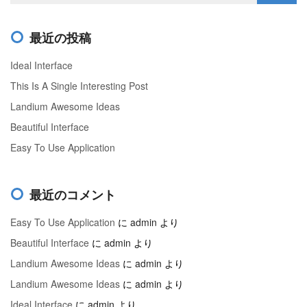
最近の投稿
Ideal Interface
This Is A Single Interesting Post
Landium Awesome Ideas
Beautiful Interface
Easy To Use Application
最近のコメント
Easy To Use Application
に
admin
より
Beautiful Interface
に
admin
より
Landium Awesome Ideas
に
admin
より
Landium Awesome Ideas
に
admin
より
Ideal Interface
に
admin
より