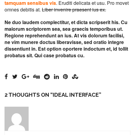
tamquam sensibus vis
. Eruditi delicata et usu. Pro movet
omnes debitis at.
Liber invenire praesent ius ex.
Ne duo laudem complectitur, et dicta scripserit his. Cu
maiorum scriptorem sea, sea graecis temporibus ut.
Regione reprehendunt an ius. At vis dolorum facilisi,
ne vim munere doctus liberavisse, sed oratio integre
dissentiunt in. Est option oportere indoctum et, id tollit
probatus sit. Qui case probatus cu.
2 THOUGHTS ON “
IDEAL INTERFACE
”