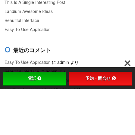
This Is A Single Interesting Post
Landium Awesome Ideas
Beautiful Interface
Easy To Use Application
最近のコメント
Easy To Use Application
に
admin
より
Beautiful Interface
に
admin
より
電話
予約・問合せ
Landium Awesome Ideas
に
admin
より
Landium Awesome Ideas
に
admin
より
Ideal Interface
に
admin
より
アーカイブ
2018年9月