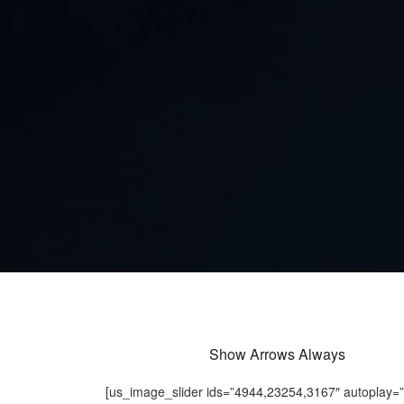
Show Arrows Always
[us_image_slider ids=”4944,23254,3167″ autoplay=”