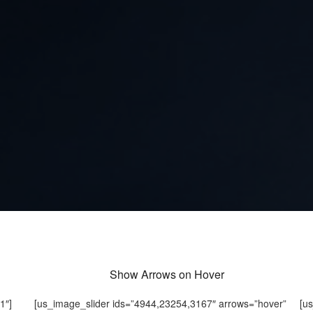
Show Arrows on Hover
1″]
[us_image_slider ids=”4944,23254,3167″ arrows=”hover”
[u