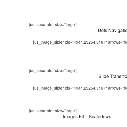
[us_separator size=”large”]
Dots Navigati
[us_image_slider ids=”4944,23254,3167″ arrows=”ho
[us_separator size=”large”]
Slide Transiti
[us_image_slider ids=”4944,23254,3167″ arrows=”h
[us_separator size=”large”]
Images Fit – Scaledown