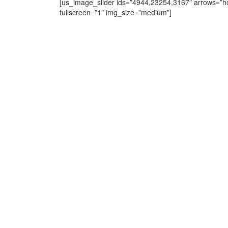
[us_image_slider ids=”4944,23254,3167″ arrows=”h
fullscreen=”1″ img_size=”medium”]