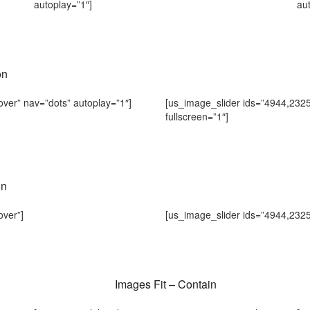
autoplay=”1″]
au
on
ver” nav=”dots” autoplay=”1″]
[us_image_slider ids=”4944,232
fullscreen=”1″]
on
over”]
[us_image_slider ids=”4944,2325
Images Fit – Contain