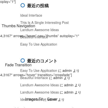
toplay=”1″]
最近の投稿
Ideal Interface
This Is A Single Interesting Post
Thumbs Navigation
Landium Awesome Ideas
54,3167″ arrows=”hover” nav=”thumbs” autoplay=”1″
Beautiful Interface
Easy To Use Application
最近のコメント
Fade Transition
Easy To Use Application
に
admin
より
4,3167″ arrows=”hover” transition=”crossfade”]
Beautiful Interface
に
admin
より
Landium Awesome Ideas
に
admin
より
Landium Awesome Ideas
に
admin
より
Images Fit – Cover
Ideal Interface
に
admin
より