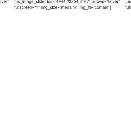
over”
[us_image_slider ids=”4944,23254,3167″ arrows=”hover”
[u
fullscreen=”1″ img_size=”medium” img_fit=”contain”]
fu