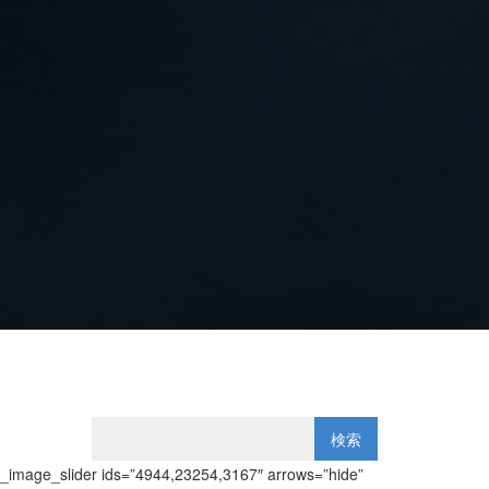
Hide Arrows
s_image_slider ids=”4944,23254,3167″ arrows=”hide”