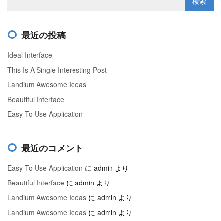
最近の投稿
Ideal Interface
This Is A Single Interesting Post
Landium Awesome Ideas
Beautiful Interface
Easy To Use Application
最近のコメント
Easy To Use Application
に
admin
より
Beautiful Interface
に
admin
より
Landium Awesome Ideas
に
admin
より
Landium Awesome Ideas
に
admin
より