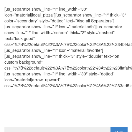
[us_separator show_line=”1″ line_width=”30″
icon=”material|local_pizza”][us_separator show_line=”1″ thick=”3″
color=”secondary” style=”dotted” text=”Also all Separators”]
[us_separator show_line=”1″ icon=”material|adb”][us_separator
show_line=”1″ line_width=”screen” thick=”2″ style=”dashed”
text=”look good”
css=”%7B%22default%22%3A%7B%22color%22%3A%22%234bf4
[us_separator show_line=”1″ icon=”material|favorite”]
[us_separator show_line=”1″ thick=”3″ style=”double” text=”on
custom background”
css=”%7B%22default%22%3A%7B%22color%22%3A%22%23ffafaf
[us_separator show_line=”1″ line_width=”30″ style=”dotted”
icon=”material|arrow_upward”
css=”%7B%22default%22%3A%7B%22color%22%3A%22%233ad5f