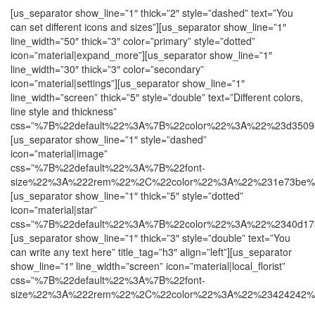
[us_separator show_line=”1″ thick=”2″ style=”dashed” text=”You
can set different icons and sizes”][us_separator show_line=”1″
line_width=”50″ thick=”3″ color=”primary” style=”dotted”
icon=”material|expand_more”][us_separator show_line=”1″
line_width=”30″ thick=”3″ color=”secondary”
icon=”material|settings”][us_separator show_line=”1″
line_width=”screen” thick=”5″ style=”double” text=”Different colors,
line style and thickness”
css=”%7B%22default%22%3A%7B%22color%22%3A%22%23d350
[us_separator show_line=”1″ style=”dashed”
icon=”material|image”
css=”%7B%22default%22%3A%7B%22font-
size%22%3A%222rem%22%2C%22color%22%3A%22%231e73be%
[us_separator show_line=”1″ thick=”5″ style=”dotted”
icon=”material|star”
css=”%7B%22default%22%3A%7B%22color%22%3A%22%2340d1
[us_separator show_line=”1″ thick=”3″ style=”double” text=”You
can write any text here” title_tag=”h3″ align=”left”][us_separator
show_line=”1″ line_width=”screen” icon=”material|local_florist”
css=”%7B%22default%22%3A%7B%22font-
size%22%3A%222rem%22%2C%22color%22%3A%22%23424242%