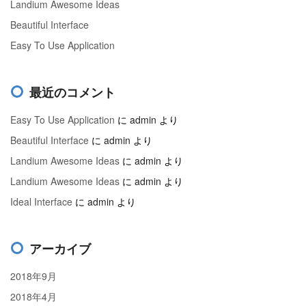
Landium Awesome Ideas
Beautiful Interface
Easy To Use Application
最近のコメント
Easy To Use Application
に
admin
より
Beautiful Interface
に
admin
より
Landium Awesome Ideas
に
admin
より
Landium Awesome Ideas
に
admin
より
Ideal Interface
に
admin
より
アーカイブ
2018年9月
2018年4月