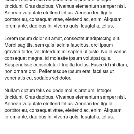
tincidunt. Cras dapibus. Vivamus elementum semper nisi.
Aenean vulputate eleifend tellus. Aenean leo ligula,
porttitor eu, consequat vitae, eleifend ac, enim. Aliquam
lorem ante, dapibus in, viverra quis, feugiat a, tellus.
Lorem ipsum dolor sit amet, consectetur adipiscing elit.
Morbi sagittis, sem quis lacinia faucibus, orci ipsum
gravida tortor, vel interdum mi sapien ut justo. Nulla varius
consequat magna, id molestie ipsum volutpat quis.
Suspendisse consectetur fringilla luctus. Fusce id mi diam,
non ornare orci. Pellentesque ipsum erat, facilisis ut
venenatis eu, sodales vel dolor.
Nullam dictum felis eu pede mollis pretium. Integer
tincidunt. Cras dapibus. Vivamus elementum semper nisi.
Aenean vulputate eleifend tellus. Aenean leo ligula,
porttitor eu, consequat vitae, eleifend ac, enim. Aliquam
lorem ante, dapibus in, viverra quis, feugiat a, tellus.