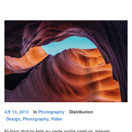
4月 13, 2013
In
Photography
Distribution
Design
,
Photography
,
Video
Nullam dictum felis eu pede mollis pretium. Integer