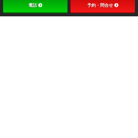
電話
予約・問合せ
最近のコメント
Easy To Use Application
に
admin
より
Beautiful Interface
に
admin
より
Landium Awesome Ideas
に
admin
より
Landium Awesome Ideas
に
admin
より
Ideal Interface
に
admin
より
アーカイブ
2018年9月
2018年4月
2016年12月
2016年11月
2016年2月
2015年9月