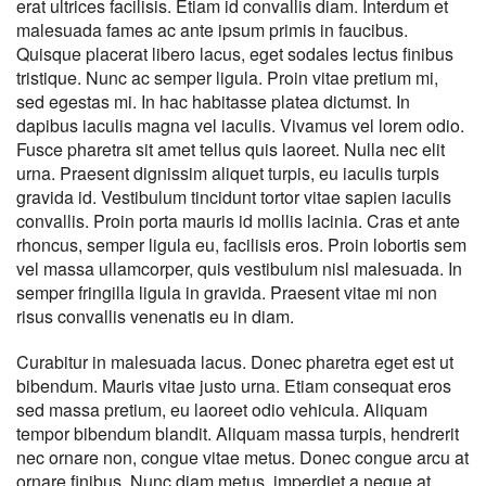
erat ultrices facilisis. Etiam id convallis diam. Interdum et
malesuada fames ac ante ipsum primis in faucibus.
Quisque placerat libero lacus, eget sodales lectus finibus
tristique. Nunc ac semper ligula. Proin vitae pretium mi,
sed egestas mi. In hac habitasse platea dictumst. In
dapibus iaculis magna vel iaculis. Vivamus vel lorem odio.
Fusce pharetra sit amet tellus quis laoreet. Nulla nec elit
urna. Praesent dignissim aliquet turpis, eu iaculis turpis
gravida id. Vestibulum tincidunt tortor vitae sapien iaculis
convallis. Proin porta mauris id mollis lacinia. Cras et ante
rhoncus, semper ligula eu, facilisis eros. Proin lobortis sem
vel massa ullamcorper, quis vestibulum nisl malesuada. In
semper fringilla ligula in gravida. Praesent vitae mi non
risus convallis venenatis eu in diam.
Curabitur in malesuada lacus. Donec pharetra eget est ut
bibendum. Mauris vitae justo urna. Etiam consequat eros
sed massa pretium, eu laoreet odio vehicula. Aliquam
tempor bibendum blandit. Aliquam massa turpis, hendrerit
nec ornare non, congue vitae metus. Donec congue arcu at
ornare finibus. Nunc diam metus, imperdiet a neque at,