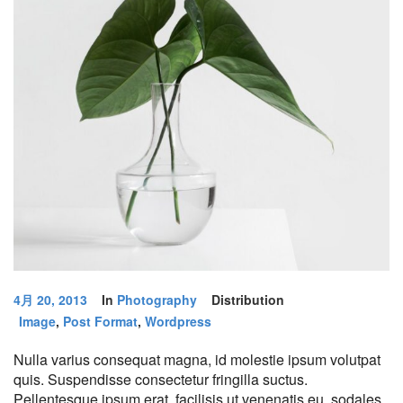
4月 20, 2013
In
Photography
Distribution
Image
,
Post Format
,
Wordpress
Nulla varius consequat magna, id molestie ipsum volutpat
quis. Suspendisse consectetur fringilla suctus.
Pellentesque ipsum erat, facilisis ut venenatis eu, sodales