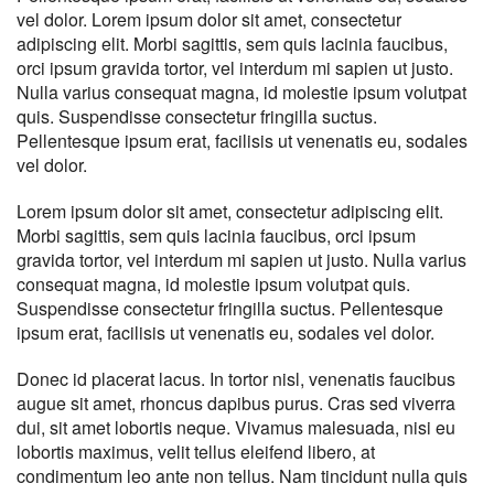
vel dolor. Lorem ipsum dolor sit amet, consectetur
adipiscing elit. Morbi sagittis, sem quis lacinia faucibus,
orci ipsum gravida tortor, vel interdum mi sapien ut justo.
Nulla varius consequat magna, id molestie ipsum volutpat
quis. Suspendisse consectetur fringilla suctus.
Pellentesque ipsum erat, facilisis ut venenatis eu, sodales
vel dolor.
Lorem ipsum dolor sit amet, consectetur adipiscing elit.
Morbi sagittis, sem quis lacinia faucibus, orci ipsum
gravida tortor, vel interdum mi sapien ut justo. Nulla varius
consequat magna, id molestie ipsum volutpat quis.
Suspendisse consectetur fringilla suctus. Pellentesque
ipsum erat, facilisis ut venenatis eu, sodales vel dolor.
Donec id placerat lacus. In tortor nisl, venenatis faucibus
augue sit amet, rhoncus dapibus purus. Cras sed viverra
dui, sit amet lobortis neque. Vivamus malesuada, nisi eu
lobortis maximus, velit tellus eleifend libero, at
condimentum leo ante non tellus. Nam tincidunt nulla quis